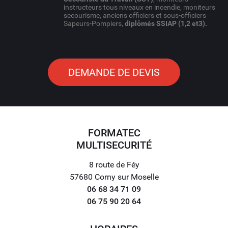
instructeurs tous niveaux en incendie, moniteurs
secourisme, anciens officiers et sous-officiers
Sapeurs-Pompiers,
diplômés SSIAP (1,2 et3).
DEMANDE DE DEVIS
FORMATEC
MULTISECURITÉ
8 route de Féy
57680 Corny sur Moselle
06 68 34 71 09
06 75 90 20 64