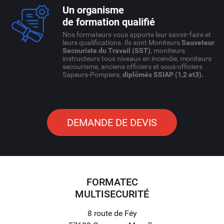
Un organisme
de formation qualifié
Nos formateurs vous apporte leur savoir-faire et
leurs qualifications. Ils sont Moniteurs
Sauveteur
Secouriste du Travail (SST)
, moniteurs
instructeurs tous niveaux en incendie, moniteurs
secourisme, anciens officiers et sous-officiers
Sapeurs-Pompiers,
diplômés SSIAP (1,2 et3).
DEMANDE DE DEVIS
FORMATEC
MULTISECURITÉ
8 route de Féy