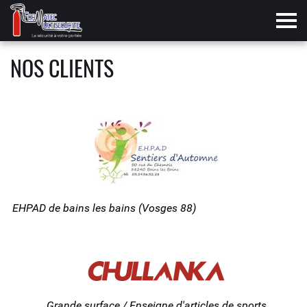
Tog
NOS CLIENTS
EHPAD de bains les bains (Vosges 88)
Grande surface / Enseigne d'articles de sports