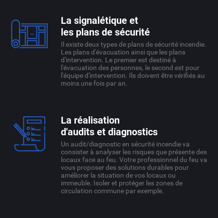
La signalétique et
les plans de sécurité
Il existe deux types de plans de sécurité incendie.
Les plans d'évacuation ainsi que les plans
d'intervention. Le premier est destiné à
l'évacuation des personnes, le second est pour
l'équipe d'intervention. Ils doivent être vérifiés au
moins une fois par an.
La réalisation
d'audits et diagnostics
Un audit/diagnostic en sécurité incendie va
consister à analyser les risques que présente des
locaux face au feu. Votre professionnel du feu va
vous proposer des solutions durables pour
améliorer la situation de vos locaux ou
immeuble. Isoler et protéger les zones de
circulation commune par exemple.